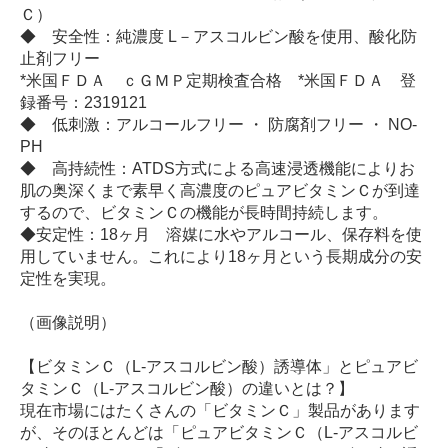
Ｃ）
◆ 安全性：純濃度 L－アスコルビン酸を使用、酸化防
止剤フリー
*米国ＦＤＡ ｃＧＭＰ定期検査合格 *米国ＦＤＡ 登
録番号：2319121
◆ 低刺激：アルコールフリー ・ 防腐剤フリー ・ NO-
PH
◆ 高持続性：ATDS方式による高速浸透機能によりお
肌の奥深くまで素早く高濃度のピュアビタミンＣが到達
するので、ビタミンＣの機能が長時間持続します。
◆安定性：18ヶ月 溶媒に水やアルコール、保存料を使
用していません。これにより18ヶ月という長期成分の安
定性を実現。
（画像説明）
【ビタミンＣ（L-アスコルビン酸）誘導体」とピュアビ
タミンＣ（L-アスコルビン酸）の違いとは？】
現在市場にはたくさんの「ビタミンＣ」製品があります
が、そのほとんどは「ピュアビタミンＣ（L-アスコルビ