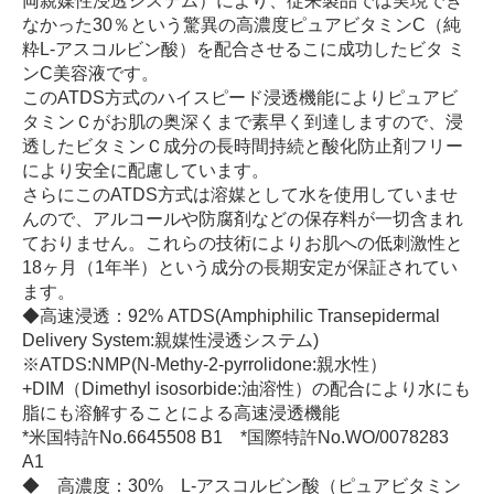
両親媒性浸透システム）により、従来製品では実現でき
なかった30％という驚異の高濃度ピュアビタミンC（純
粋L-アスコルビン酸）を配合させるこに成功したビタ ミ
ンC美容液です。
このATDS方式のハイスピード浸透機能によりピュアビ
タミンＣがお肌の奥深くまで素早く到達しますので、浸
透したビタミンＣ成分の長時間持続と酸化防止剤フリー
により安全に配慮しています。
さらにこのATDS方式は溶媒として水を使用していませ
んので、アルコールや防腐剤などの保存料が一切含まれ
ておりません。これらの技術によりお肌への低刺激性と
18ヶ月（1年半）という成分の長期安定が保証されてい
ます。
◆高速浸透：92% ATDS(Amphiphilic Transepidermal
Delivery System:親媒性浸透システム)
※ATDS:NMP(N-Methy-2-pyrrolidone:親水性）
+DIM（Dimethyl isosorbide:油溶性）の配合により水にも
脂にも溶解することによる高速浸透機能
*米国特許No.6645508 B1 *国際特許No.WO/0078283
A1
◆ 高濃度：30% L-アスコルビン酸（ピュアビタミン