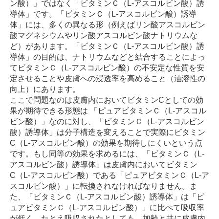
ン酸）」ではなく「ビタミンＣ（L-アスコルビン酸）誘
導体」です。「ビタミンＣ（L-アスコルビン酸）誘導
体」には、多くの異なる形（例えばリン酸アスコルビン
酸マグネシウムやリン酸アスコルビン酸ナトリウムな
ど）があります。「ビタミンＣ（L-アスコルビン酸）誘
導体」の目的は、ナトリウムなどと結合することによっ
てビタミンＣ（L-アスコルビン酸）の不安定な性質を安
定させることや皮膚への浸透率を高めること（油溶性の
向上）にあります。
ここで問題なのは皮膚内においてビタミンCとしての効
果が期待できる形態は 「ピュアビタミンＣ（L-アスコル
ビン酸）」なのに対し、「ビタミンＣ（L-アスコルビン
酸）誘導体」は分子構造を変えることで実際にビタミン
C（L-アスコルビン酸）の効果を期待しにくいという点
です。もし同等の効果を求めるには、「ビタミンＣ（L-
アスコルビン酸）誘導体」は皮膚内においてビタミン
C（L-アスコルビン酸）である「ピュアビタミンＣ（L-ア
スコルビン酸）」に転換されなければなりません。ま
た、「ビタミンＣ（L-アスコルビン酸）誘導体」は「ピ
ュアビタミンＣ（L-アスコルビン酸）」に比べて吸収率
が低く、たとえ吸収されたとしても、加齢と共に皮膚内